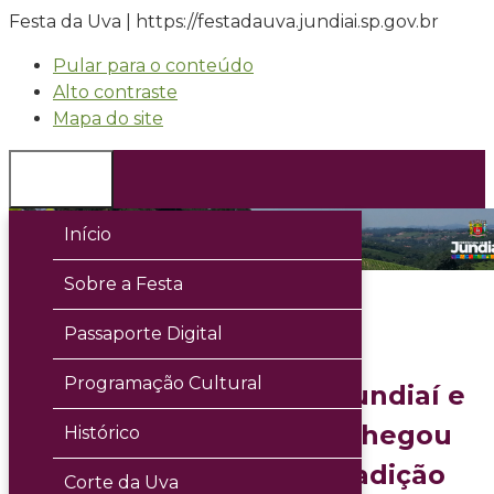
Festa da Uva | https://festadauva.jundiai.sp.gov.br
Pular para o conteúdo
Alto contraste
Mapa do site
≡
Menu
Início
Sobre a Festa
Passaporte Digital
Programação Cultural
A 41ª Festa da Uva de Jundiaí e
12ª Expo Vinhos 2026 chegou
Histórico
para celebrar a rica tradição
Corte da Uva